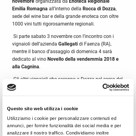
novembre
organizzata da
Enoteca Regionale
Emilia Romagna
all’interno della
Rocca di Dozza
,
sede del wine bar e della grande enoteca con oltre
1000 vini tutti rigorosamente regionali.
Si parte sabato 3 novembre con l’incontro con i
vignaioli dell’azienda
Gallegati
di Faenza (RA),
mentre il banco d’assaggio di domenica 4 sarà
dedicato al vino
Novello della vendemmia 2018 e
alla Cagnina
.
Gli altri vignaioli che saranno a Dozza nel corso del
mese di novembre sono quelli di:
Cà Bruciata
di
Imola (BO) sabato 10,
Podere Riosto
di Pianoro
(BO) il 17,
Tenuta la Viola
di Bertinoro (FC) il 24.
Questo sito web utilizza i cookie
Tutti gli incontri con i vignaioli prevedono assaggi
gratuiti e si svolgeranno dalle 14.30 alle 18.45.
Utilizziamo i cookie per personalizzare contenuti ed
annunci, per fornire funzionalità dei social media e per
I banchi d’assaggio della domenica pomeriggio,
analizzare il nostro traffico. Condividiamo inoltre