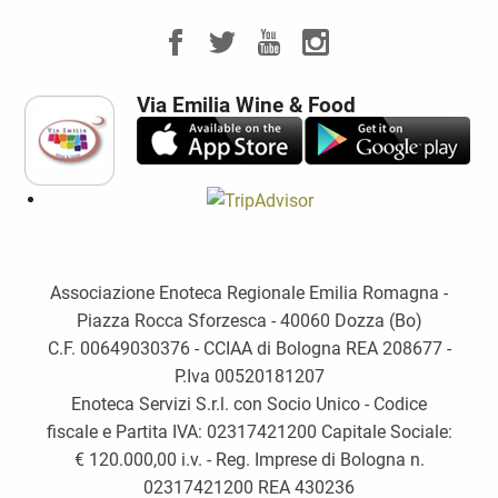
Via Emilia Wine & Food
Associazione Enoteca Regionale Emilia Romagna -
Piazza Rocca Sforzesca - 40060 Dozza (Bo)
C.F. 00649030376 - CCIAA di Bologna REA 208677 -
P.Iva 00520181207
Enoteca Servizi S.r.l. con Socio Unico - Codice
fiscale e Partita IVA: 02317421200 Capitale Sociale:
€ 120.000,00 i.v. - Reg. Imprese di Bologna n.
02317421200 REA 430236