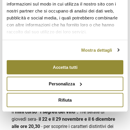
sempre dalle 14.30 alle 18.45, per novembre
informazioni sul modo in cui utilizza il nostro sito con i
prevedono: l’11 l’accoppiata
Lambrusco
e i vini delle
nostri partner che si occupano di analisi dei dati web,
sabbie del ferrarese del
Bosco Eliceo
, il 18
pubblicità e social media, i quali potrebbero combinarle
l’autoctono delle colline di Faenza
Centesimino
, per
con altre informazioni che ha fornito loro o che hanno
finire il mese il 25 con un’altra accoppiata di vitigni
raccolto dal suo utilizzo dei loro servizi.
internazionali che anche in Emilia Romagna
esprimo vini di ottima qualità,
Merlot e Cabernet
Mostra dettagli
Sauvignon
.
Il costo della degustazione di tre vini è di 6 Euro,
Accetta tutti
assaggio a richiesta di salumi e formaggi 3 Euro. A
spiegare le degustazioni ci sarà un qualificato
Personalizza
sommelier.
Sempre nel mese di novembre, Enoteca Regionale
Rifiuta
prosegue anche con la propria attività didattica, con
il
mini corso “I segreti del Vino”.
Tre serate di
giovedì sera-
il 22 e il 29 novembre e il 6 dicembre
alle ore 20,30
- per scoprire i caratteri distintivi dei