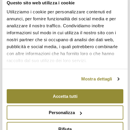
Questo sito web utilizza i cookie
inframmezzato dal bianco puro delle parti grasse;
Utilizziamo i cookie per personalizzare contenuti ed
d) aroma e sapore: carne di sapore delicato e dolce,
annunci, per fornire funzionalità dei social media e per
poco salata e con aroma fragrante e caratteristico;
analizzare il nostro traffico. Condividiamo inoltre
e) la caratterizzazione mediante l'osservanza di
informazioni sul modo in cui utilizza il nostro sito con i
parametri analitici predeterminati.
nostri partner che si occupano di analisi dei dati web,
La dolce storia del
prosciutto di Parma
è unita a
pubblicità e social media, i quali potrebbero combinarle
quella del
sale di Salsomaggiore Terme
, ingrediente
con altre informazioni che ha fornito loro o che hanno
insostituibile per la stagionatura. Già intorno al
raccolto dal suo utilizzo dei loro servizi.
1680 si trovano in queste zone tracce di questa
produzione. Il prosciutto di Parma, motivo di vanto
Mostra dettagli
per l’Italia che lo esporta in tutto il mondo, è noto a
tutti per il suo aroma, il suo sapore, il valore nutritivo
Accetta tutti
e la sua facile digeribilità. Il
caratteristico sapore
dolce
deriva dall’ottimale equilibrio tra parti grasse e
parti magre delle cosce. Oggi produzione e filiera
Personalizza
sono regolati da rigidi protocolli tutelati dal
Consorzio
. Le
carni
sono
ottenute da maiali
Rifiuta