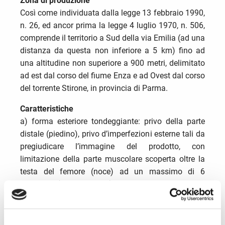
Zona di produzione
Così come individuata dalla legge 13 febbraio 1990,
n. 26, ed ancor prima la legge 4 luglio 1970, n. 506,
comprende il territorio a Sud della via Emilia (ad una
distanza da questa non inferiore a 5 km) fino ad
una altitudine non superiore a 900 metri, delimitato
ad est dal corso del fiume Enza e ad Ovest dal corso
del torrente Stirone, in provincia di Parma.
Caratteristiche
a) forma esteriore tondeggiante: privo della parte
distale (piedino), privo d’imperfezioni esterne tali da
pregiudicare l’immagine del prodotto, con
limitazione della parte muscolare scoperta oltre la
testa del femore (noce) ad un massimo di 6
centimetri (rifilatura corta);
b) peso: normalmente tra gli otto e i dieci
chilogrammi e comunque non inferiore ai sette;
c) colore al taglio: uniforme tra il rosa ed il rosso,