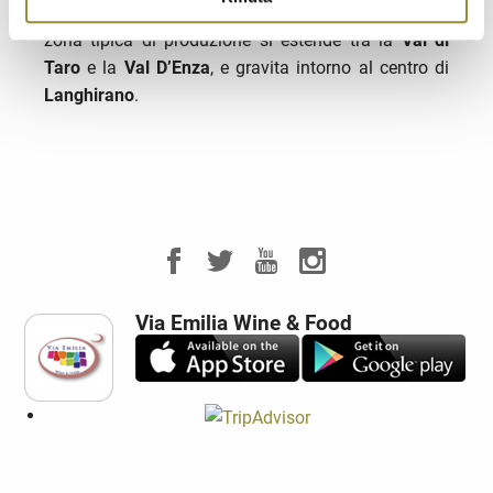
‘pesanti’,
italiani di nascita e di allevamento, la
zona tipica di produzione si estende tra la
Val di
Taro
e la
Val D’Enza
, e gravita intorno al centro di
Langhirano
.
Via Emilia Wine & Food