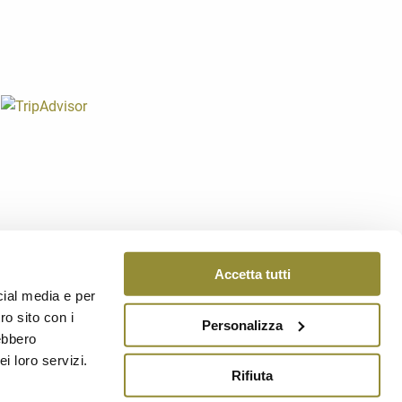
0060 Dozza (Bo)
1207
Accetta tutti
v. - Reg. Imprese di Bologna n. 02317421200 REA 430236
cial media e per
ro sito con i
Personalizza
 COOKIE
-
CREDITS
rebbero
i loro servizi.
Rifiuta