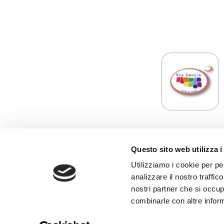
Associazione E
Questo sito web utilizza i
C.F
Enoteca Servizi S.r.l. con Socio Unico - Codice fisca
Utilizziamo i cookie per pe
analizzare il nostro traffic
PRIVACY
-
CONTA
nostri partner che si occup
combinarle con altre inform