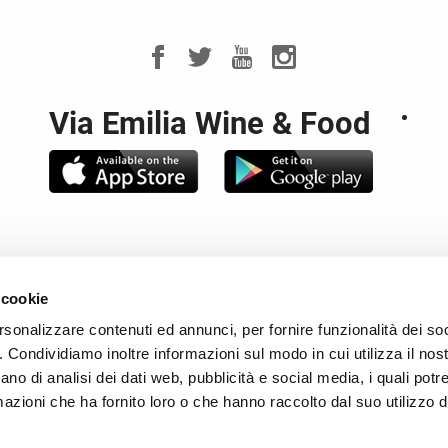
Via Emilia Wine & Food
noteca Regionale Emilia Romagna - Piazza Rocca Sforzesca - 4
 cookie
. 00649030376 - CCIAA di Bologna REA 208677 - P.Iva 0052018
le e Partita IVA: 02317421200 Capitale Sociale: € 120.000,00 i.
rsonalizzare contenuti ed annunci, per fornire funzionalità dei so
o. Condividiamo inoltre informazioni sul modo in cui utilizza il nost
TTI
-
NEWSLETTER
-
COOKIES
-
RIVEDI LE TUE SCELTE SUI
ano di analisi dei dati web, pubblicità e social media, i quali pot
azioni che ha fornito loro o che hanno raccolto dal suo utilizzo de