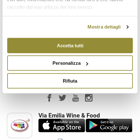
raccolto dal suo utilizzo dei loro servizi.
Saletta degustazione
Mostra dettagli
Vendita diretta
Visita ai vigneti
Accetta tutti
Visita all'azienda
Personalizza
Rifiuta
Via Emilia Wine & Food