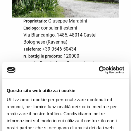
Giuseppe Marabini
Proprietario:
consulenti esterni
Enologo:
Via Biancanigo, 1485, 48014 Castel
Bolognese (Ravenna)
+39 0546 50434
Telefono:
120000
N. bottiglie prodotte:
Convenzionale
Metodo di produzione:
vino
Tipo prodotto:
info@fattoriacamerone.it
Email:
Inglese
Lingue parlate:
Questo sito web utilizza i cookie
Visita il sito
Utilizziamo i cookie per personalizzare contenuti ed
annunci, per fornire funzionalità dei social media e per
analizzare il nostro traffico. Condividiamo inoltre
Servizi della struttura
informazioni sul modo in cui utilizza il nostro sito con i
nostri partner che si occupano di analisi dei dati web,