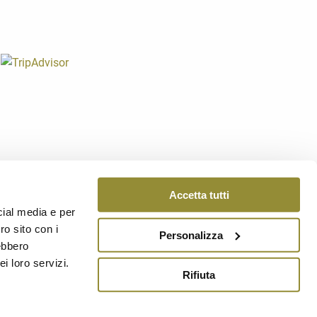
0060 Dozza (Bo)
1207
Accetta tutti
v. - Reg. Imprese di Bologna n. 02317421200 REA 430236
cial media e per
ro sito con i
Personalizza
 COOKIE
-
CREDITS
rebbero
i loro servizi.
Rifiuta