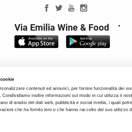
Via Emilia Wine & Food
noteca Regionale Emilia Romagna - Piazza Rocca Sforzesca - 4
 cookie
. 00649030376 - CCIAA di Bologna REA 208677 - P.Iva 0052018
le e Partita IVA: 02317421200 Capitale Sociale: € 120.000,00 i.
rsonalizzare contenuti ed annunci, per fornire funzionalità dei so
o. Condividiamo inoltre informazioni sul modo in cui utilizza il nost
TTI
-
NEWSLETTER
-
COOKIES
-
RIVEDI LE TUE SCELTE SUI
ano di analisi dei dati web, pubblicità e social media, i quali pot
azioni che ha fornito loro o che hanno raccolto dal suo utilizzo de