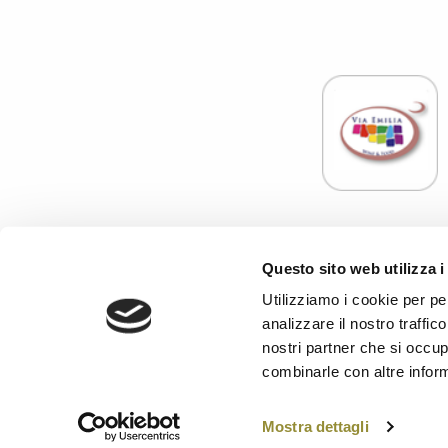
Associazione E
Questo sito web utilizza i
C.F
Enoteca Servizi S.r.l. con Socio Unico - Codice fisca
Utilizziamo i cookie per pe
analizzare il nostro traffic
PRIVACY
-
CONTA
nostri partner che si occup
combinarle con altre inform
Mostra dettagli