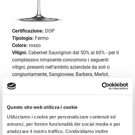
Certificazione:
DOP
Tipologia:
Fermo
Colore:
rosso
Vitigni:
Cabernet Sauvignon dal 50% al 60% - per il
complessivo rimanente concorrono i seguenti
vitigni, presenti nell’ambito aziendale da soli o
congiuntamente, Sangiovese, Barbera, Merlot,
Montepulciano dal 50% al 40%. Produzione max.
per ettaro: 90 q.li.
Questo sito web utilizza i cookie
Descrizione
Utilizziamo i cookie per personalizzare contenuti ed
Il Rosso dei Colli di Romagna Centrale è di color
annunci, per fornire funzionalità dei social media e per
rosso rubino intenso. Il suo odore è caratteristico e il
analizzare il nostro traffico. Condividiamo inoltre