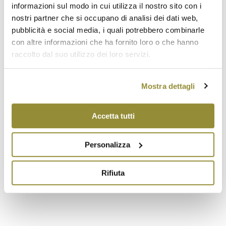
sapore asciutto, di corpo, talvolta leggermente
informazioni sul modo in cui utilizza il nostro sito con i
tannico.
nostri partner che si occupano di analisi dei dati web,
Titolo alcolometrico volumico totale minimo: 12%
pubblicità e social media, i quali potrebbero combinarle
(12,5% nella tipologia Riserva).
con altre informazioni che ha fornito loro o che hanno
Temperatura di degustazione: 18 °C.
raccolto dal suo utilizzo dei loro servizi.
Accostamento cibo/vino: primi piatti, carni rosse ai
ferri.
Mostra dettagli
I vini a denominazione di origine controllata Colli di
Romagna Centrale Rosso che hanno subito un
Accetta tutti
periodo di
invecchiamento non inferiore a ventiquattro mesi,
anche in contenitori di legno, possono portare in
Personalizza
etichetta la
qualifica Riserva.
Rifiuta