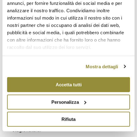
annunci, per fornire funzionalità dei social media e per
analizzare il nostro traffico. Condividiamo inoltre
informazioni sul modo in cui utilizza il nostro sito con i
Descrizione
nostri partner che si occupano di analisi dei dati web,
Il Lambrusco Rosato Spumante Modena D.O.P. è un
pubblicità e social media, i quali potrebbero combinarle
vino di colore rosato più o meno intenso, odore
con altre informazioni che ha fornito loro o che hanno
fragrante, caratteristico con note floreali e fruttate e
raccolto dal suo utilizzo dei loro servizi.
sapore secco o asciutto, abboccato o semisecco,
amabile, dolce, fresco, armonico con delicato
Mostra dettagli
sentore di lievito.
Spuma: fine e persistente.
Titolo alcolometrico volumico totale minimo:
Accetta tutti
11,00%.
Temperatura di degustazione: 8°C.
Personalizza
Accostamento cibo/vino: ottimo come aperitivo, si
accompagna a tutti gli antipasti, salumi e formaggi
Rifiuta
di media
stagionatura.