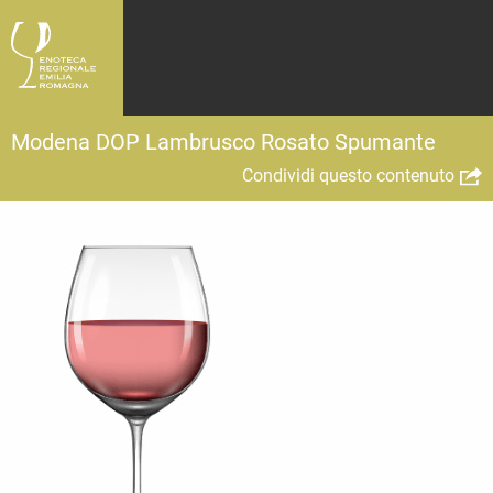
Modena DOP Lambrusco Rosato Spumante
Condividi questo contenuto