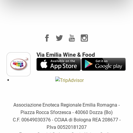
Via Emilia Wine & Food
Associazione Enoteca Regionale Emilia Romagna -
Piazza Rocca Sforzesca - 40060 Dozza (Bo)
C.F. 00649030376 - CCIAA di Bologna REA 208677 -
P.Iva 00520181207