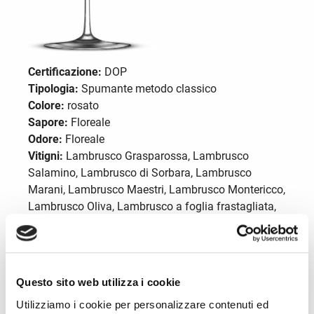
Certificazione:
DOP
Tipologia:
Spumante metodo classico
Colore:
rosato
Sapore:
Floreale
Odore:
Floreale
Vitigni:
Lambrusco Grasparossa, Lambrusco
Salamino, Lambrusco di Sorbara, Lambrusco
Marani, Lambrusco Maestri, Lambrusco Montericco,
Lambrusco Oliva, Lambrusco a foglia frastagliata,
da soli o congiuntamente minimo 85%. Possono
concorrere da soli o congiuntamente le uve
provenienti dai vitigni Ancellotta, Malbo Gentile,
Fortana fino a un massimo del 15%. Produzione
Questo sito web utilizza i cookie
max. per ettaro: 230 q.li con resa in vino massima
Utilizziamo i cookie per personalizzare contenuti ed
del 70%.