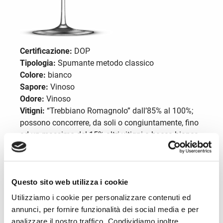
Certificazione:
DOP
Tipologia:
Spumante metodo classico
Colore:
bianco
Sapore:
Vinoso
Odore:
Vinoso
Vitigni:
“Trebbiano Romagnolo” dall’85% al 100%;
possono concorrere, da soli o congiuntamente, fino
ad un massimo del 15% altri vitigni a bacca bianca,
idonei alla coltivazione per la regione Emilia-
Romagna. Per i nuovi impianti la densità minima di
piante non dovrà essere inferiore a 2.500 ceppi per
Questo sito web utilizza i cookie
ettaro. Area di produzione: parte delle province di
Forlì-Cesena, Ravenna, Bologna, Rimini. Produzione
Utilizziamo i cookie per personalizzare contenuti ed
max. per ettaro: 140 q.li con resa in vino massima
annunci, per fornire funzionalità dei social media e per
del 70%.
analizzare il nostro traffico. Condividiamo inoltre