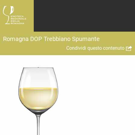
Romagna DOP Trebbiano Spumante
Condividi questo contenuto