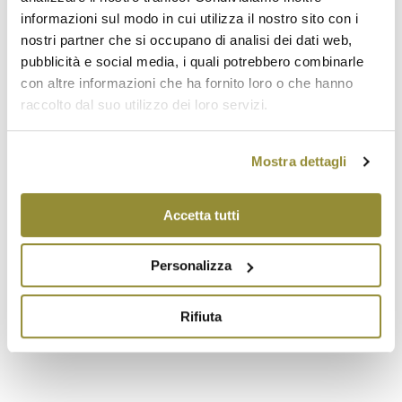
informazioni sul modo in cui utilizza il nostro sito con i
nostri partner che si occupano di analisi dei dati web,
Descrizione
pubblicità e social media, i quali potrebbero combinarle
con altre informazioni che ha fornito loro o che hanno
Il Trebbiano di Romagna DOP ha un colore giallo
raccolto dal suo utilizzo dei loro servizi.
paglierino più o meno intenso, odore vinoso,
gradevole e sapore: secco, sapido, armonico, fresco
nel tipo frizzante e spumante.
Mostra dettagli
Titolo alcolometrico volumico totale minimo:
10,50%.
Accetta tutti
Temperatura di degustazione: 8 °C.
Accostamento cibo/vino: ottimo come aperitivo il
Personalizza
tipo Secco, si accompagna a dolci e dessert nelle
versioni
Amabile e Dolce.
Rifiuta