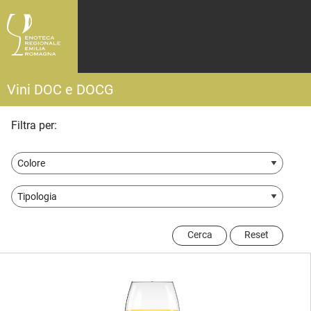
Vini DOC e DOCG
Filtra per:
Cerca
Reset