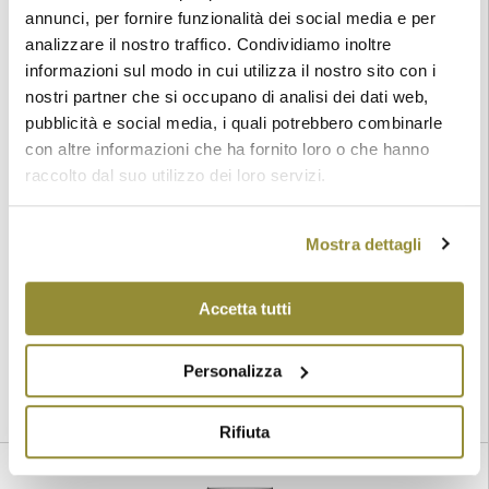
annunci, per fornire funzionalità dei social media e per
Romagna DOP Sangiovese
analizzare il nostro traffico. Condividiamo inoltre
:
Romagna DOP
Categoria
informazioni sul modo in cui utilizza il nostro sito con i
: Sangiovese dall’85% al 100%; possono concorrere,
Vitigni
nostri partner che si occupano di analisi dei dati web,
da soli o congiuntamente fino ad un massimo del 15% altri
vitigni a bacca nera idonei alla coltivazione per la regione
pubblicità e social media, i quali potrebbero combinarle
Emilia-Romagna. Per i nuovi impianti la densità minima di
con altre informazioni che ha fornito loro o che hanno
piante non dovrà essere inferiore a ceppi per ettaro: 3.300
raccolto dal suo utilizzo dei loro servizi.
per il Sangiovese di Romagna; 3.700 per il Sangiovese di
Romagna Superiore. Area di produzione: parte delle
province di Forlì-Cesena, Ravenna, Bologna, Rimini.
Mostra dettagli
Produzione max. per ettaro: 110 q.li con resa in vino
massima del 65%. Qualora la resa massima uva-vino
superi detto limite l’eccedenza non avrà diritto alla D.O.C.
Accetta tutti
: Fermo
: rosso
Tipologia
Colore
Leggi tutto
Personalizza
Rifiuta