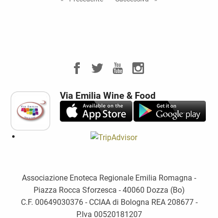
Via Emilia Wine & Food
Associazione Enoteca Regionale Emilia Romagna -
Piazza Rocca Sforzesca - 40060 Dozza (Bo)
C.F. 00649030376 - CCIAA di Bologna REA 208677 -
P.Iva 00520181207