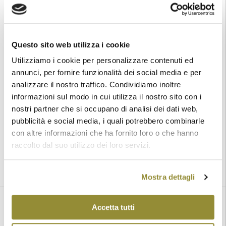
Questo sito web utilizza i cookie
Colli di Imola DOP Pignoletto
Utilizziamo i cookie per personalizzare contenuti ed
:
Colli di Imola DOP
Categoria
annunci, per fornire funzionalità dei social media e per
: Pignoletto, prodotto in ambito aziendale, per
Vitigni
analizzare il nostro traffico. Condividiamo inoltre
almeno l’85% - 15% uve a bacca bianca provenienti da
informazioni sul modo in cui utilizza il nostro sito con i
vitigni “raccomandati” e/o “autorizzati” nella provincia di
Bologna. Produzione max. per ettaro: 110 q.li con resa in
nostri partner che si occupano di analisi dei dati web,
vino massima del 70%.
pubblicità e social media, i quali potrebbero combinarle
: Fermo
: bianco
Tipologia
Colore
con altre informazioni che ha fornito loro o che hanno
raccolto dal suo utilizzo dei loro servizi.
Leggi tutto
Mostra dettagli
Accetta tutti