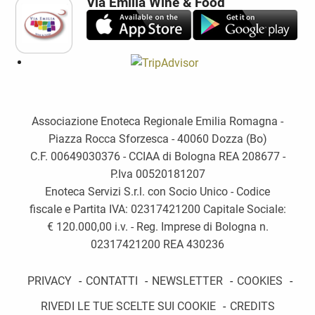
Via Emilia Wine & Food
Associazione Enoteca Regionale Emilia Romagna -
Piazza Rocca Sforzesca - 40060 Dozza (Bo)
C.F. 00649030376 - CCIAA di Bologna REA 208677 -
P.Iva 00520181207
Enoteca Servizi S.r.l. con Socio Unico - Codice
fiscale e Partita IVA: 02317421200 Capitale Sociale:
€ 120.000,00 i.v. - Reg. Imprese di Bologna n.
02317421200 REA 430236
PRIVACY
-
CONTATTI
-
NEWSLETTER
-
COOKIES
-
RIVEDI LE TUE SCELTE SUI COOKIE
-
CREDITS