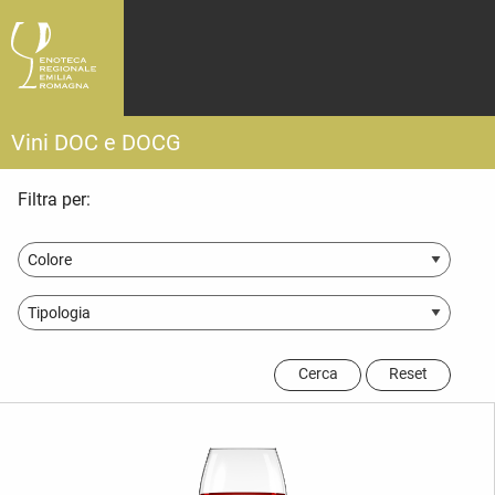
Vini DOC e DOCG
Filtra per:
Cerca
Reset